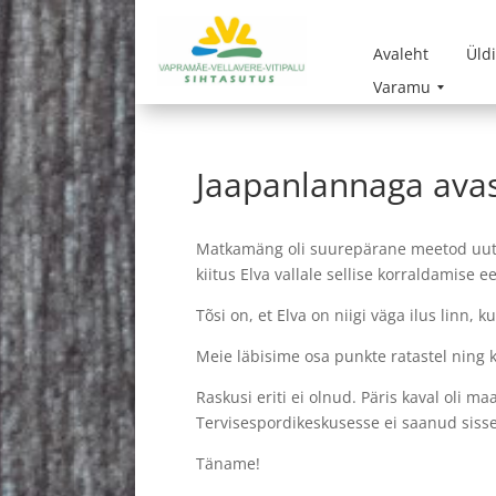
Avaleht
Üld
Varamu
Jaapanlannaga avas
Matkamäng oli suurepärane meetod uute
kiitus Elva vallale sellise korraldamise e
Tõsi on, et Elva on niigi väga ilus linn,
Meie läbisime osa punkte ratastel ning
Raskusi eriti ei olnud. Päris kaval oli ma
Tervisespordikeskusesse ei saanud sisse, 
Täname!