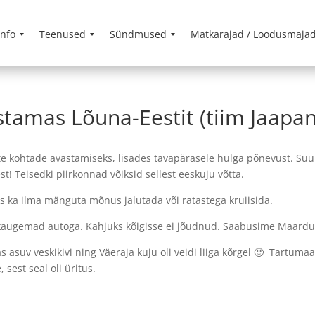
info
Teenused
Sündmused
Matkarajad / Loodusmaja
tamas Lõuna-Eestit (tiim Jaapan
 kohtade avastamiseks, lisades tavapärasele hulga põnevust. Suu
est! Teisedki piirkonnad võiksid sellest eeskuju võtta.
 kus ka ilma mänguta mõnus jalutada või ratastega kruiisida.
 kaugemad autoga. Kahjuks kõigisse ei jõudnud. Saabusime Maardu
as asuv veskikivi ning Väeraja kuju oli veidi liiga kõrgel 🙂 Tartumaa
sest seal oli üritus.