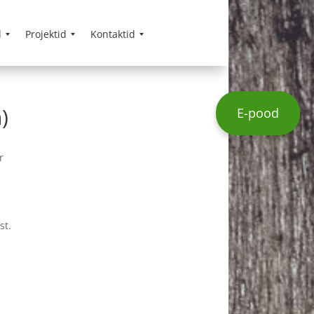
d
Projektid
Kontaktid
)
E-pood
r
st.