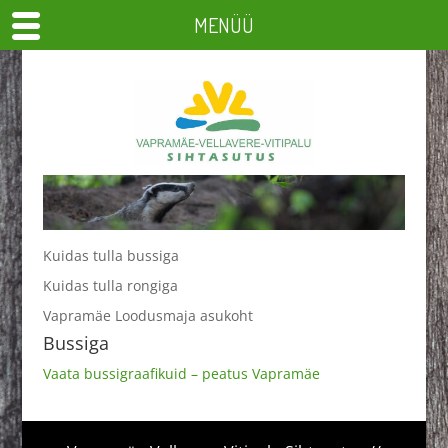
MENÜÜ
Kuidas tulla bussiga
Kuidas tulla rongiga
Vapramäe Loodusmaja asukoht
Bussiga
Vaata bussigraafikuid – peatus Vapramäe