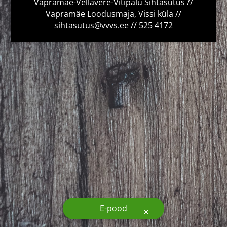
Vapramäe-Vellavere-Vitipalu Sihtasutus //
Vapramäe Loodusmaja, Vissi küla //
sihtasutus@vvvs.ee // 525 4172
E-pood
×